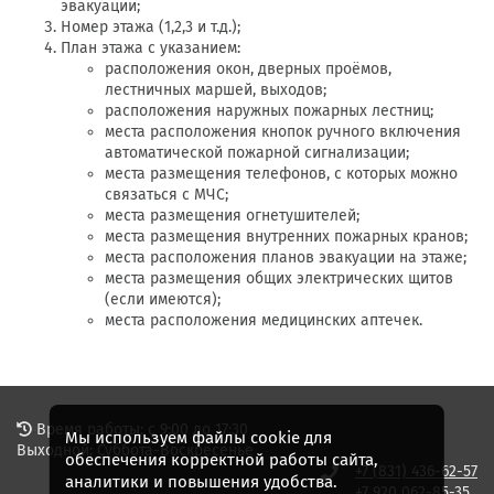
эвакуации;
Номер этажа (1,2,3 и т.д.);
План этажа с указанием:
расположения окон, дверных проёмов,
лестничных маршей, выходов;
расположения наружных пожарных лестниц;
места расположения кнопок ручного включения
автоматической пожарной сигнализации;
места размещения телефонов, с которых можно
связаться с МЧС;
места размещения огнетушителей;
места размещения внутренних пожарных кранов;
места расположения планов эвакуации на этаже;
места размещения общих электрических щитов
(если имеются);
места расположения медицинских аптечек.
Время работы: с 9:00 до 17:30
Мы используем файлы cookie для
Выходной: Суббота-Воскресенье
обеспечения корректной работы сайта,
+7 (831) 436-62-57
аналитики и повышения удобства.
+7 920 062-85-35