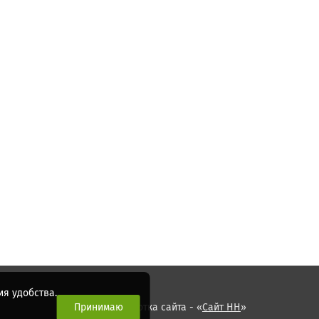
я удобства.
Принимаю
Разработка сайта - «
Сайт НН
»