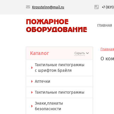
Krosstelnn@mail.ru
+7 (831
ГЛАВНАЯ
Главна
Каталог
Скрыть
О ко
Тактильные пиктограммы
с шрифтом Брайля
Аптечки
Тактильные пиктограммы
Знаки,плакаты
безопасности