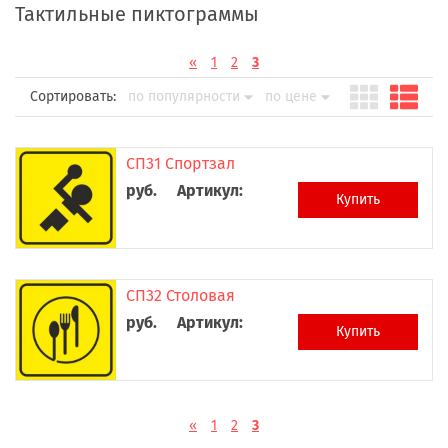
Тактильные пиктограммы
«
1
2
3
Сортировать:
по популярности
по цене
СП31 Спортзал
руб.
Артикул:
Купить
СП32 Столовая
руб.
Артикул:
Купить
«
1
2
3