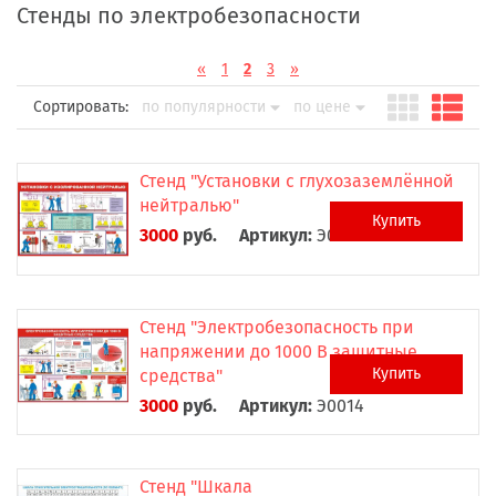
Стенды по электробезопасности
«
1
2
3
»
Сортировать:
по популярности
по цене
Стенд "Установки с глухозаземлённой
нейтралью"
Купить
3000
руб.
Артикул:
Э0013
Стенд "Электробезопасность при
напряжении до 1000 В защитные
Купить
средства"
3000
руб.
Артикул:
Э0014
Стенд "Шкала