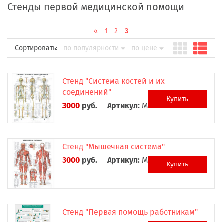
Стенды первой медицинской помощи
«
1
2
3
Сортировать:
по популярности
по цене
Стенд "Система костей и их
соединений"
Купить
3000
руб.
Артикул:
М0024
Стенд "Мышечная система"
3000
руб.
Артикул:
М0025
Купить
Стенд "Первая помощь работникам"