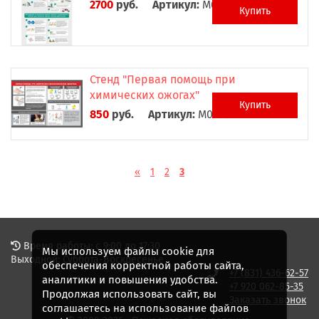
2700
руб.
Артикул:
М0026
Купить
Стенд "Первая помощь при
химических ожогах"
Купить
850
руб.
Артикул:
М0027
«
1
2
3
Время работы: с 9:00 до 17:30
Мы используем файлы cookie для
Выходной: Суббота-Воскресенье
обеспечения корректной работы сайта,
+7 (831) 436-62-57
аналитики и повышения удобства.
+7 920 062-85-35
Продолжая использовать сайт, вы
Заказать звонок
соглашаетесь на использование файлов