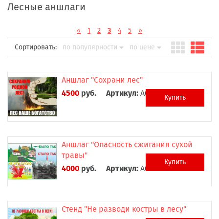
Лесные аншлаги
«
1
2
3
4
5
»
Сортировать:
по популярности
по цене
Аншлаг "Сохрани лес"
4500
руб.
Артикул:
А0025
Купить
Аншлаг "Опасность сжигания сухой
травы"
Купить
4000
руб.
Артикул:
А0026
Стенд "Не разводи костры в лесу"