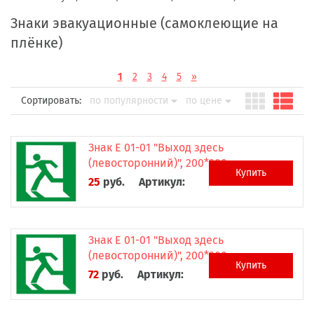
Знаки эвакуационные (самоклеющие на
плёнке)
1
2
3
4
5
»
Сортировать:
по популярности
по цене
Знак Е 01-01 "Выход здесь
(левосторонний)", 200*200 мм
Купить
25
руб.
Артикул:
Знак Е 01-01 "Выход здесь
(левосторонний)", 200*200 мм
Купить
72
руб.
Артикул: