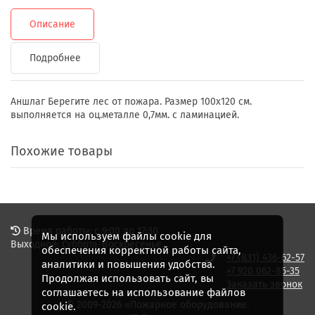
Описание
Подробнее
Аншлаг Берегите лес от пожара. Размер 100х120 см.
выполняется на оц.металле 0,7мм. с ламинацией.
Похожие товары
Время работы: с 9:00 до 17:30
Мы используем файлы cookie для
Выходной: Суббота-Воскресенье
обеспечения корректной работы сайта,
+7 (831) 436-62-57
аналитики и повышения удобства.
+7 920 062-85-35
Продолжая использовать сайт, вы
Заказать звонок
соглашаетесь на использование файлов
© 2009-2026 «Пожарное оборудование.
cookie.