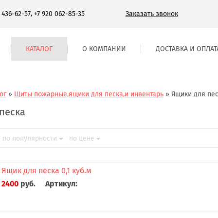
,
Заказать звонок
) 436-62-57
+7 920 062-85-35
КАТАЛОГ
О КОМПАНИИ
ДОСТАВКА И ОПЛАТ
ог
»
Щиты пожарные,ящики для песка,и инвентарь
»
Ящики для пе
песка
по популярности
по цене
Ящик для песка 0,1 куб.м
2400
руб.
Артикул: