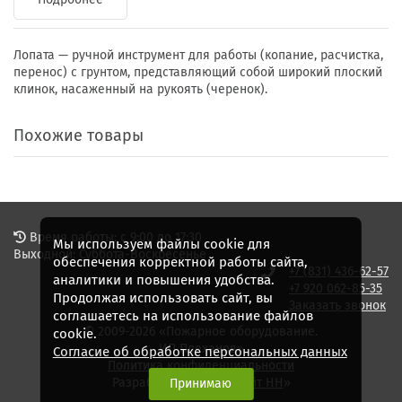
Лопата — ручной инструмент для работы (копание, расчистка,
перенос) с грунтом, представляющий собой широкий плоский
клинок, насаженный на рукоять (черенок).
Похожие товары
Время работы: с 9:00 до 17:30
Мы используем файлы cookie для
Выходной: Суббота-Воскресенье
обеспечения корректной работы сайта,
+7 (831) 436-62-57
аналитики и повышения удобства.
+7 920 062-85-35
Продолжая использовать сайт, вы
Заказать звонок
соглашаетесь на использование файлов
© 2009-2026 «Пожарное оборудование.
cookie.
ИП Плеханов»
Согласие об обработке персональных данных
Политика конфиденциальности
Разработка сайта - «
Сайт НН
»
Принимаю