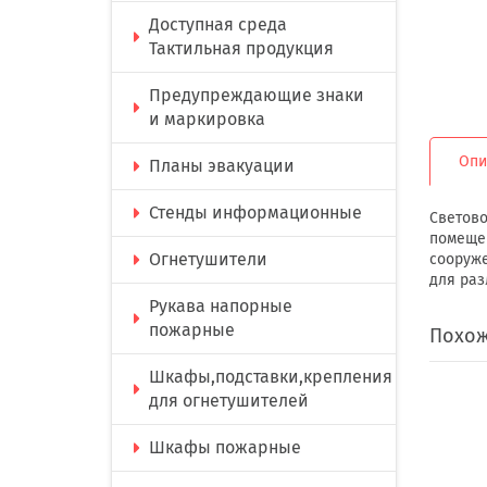
Доступная среда
Тактильная продукция
Предупреждающие знаки
и маркировка
Опи
Планы эвакуации
Стенды информационные
Светово
помещен
Огнетушители
сооруже
для ра
Рукава напорные
пожарные
Похож
Шкафы,подставки,крепления
для огнетушителей
Шкафы пожарные