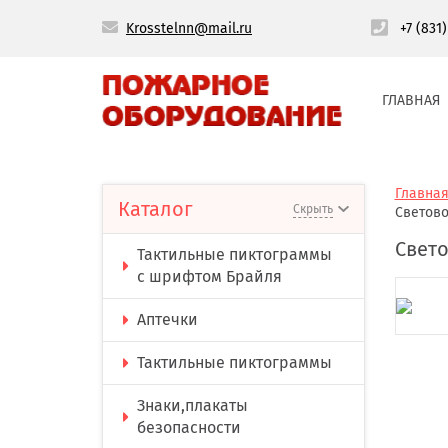
Krosstelnn@mail.ru
+7 (831
ГЛАВНАЯ
Главна
Каталог
Скрыть
Светово
Свето
Тактильные пиктограммы
с шрифтом Брайля
Аптечки
Тактильные пиктограммы
Знаки,плакаты
безопасности