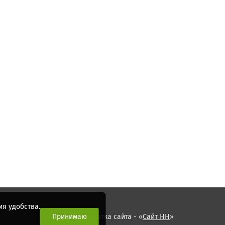
я удобства.
Принимаю
Разработка сайта - «
Сайт НН
»