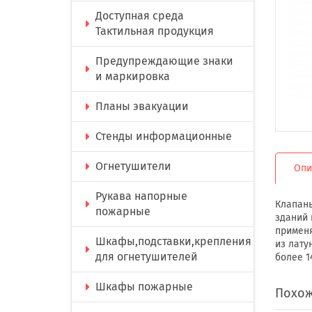
Доступная среда
Тактильная продукция
Предупреждающие знаки
и маркировка
Планы эвакуации
Стенды информационные
Огнетушители
Опи
Рукава напорные
Клапаны
пожарные
зданий 
применя
Шкафы,подставки,крепления
из лату
для огнетушителей
более 1
Шкафы пожарные
Похож