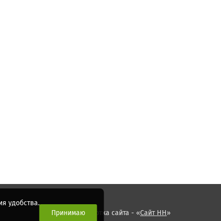
я удобства.
Принимаю
Разработка сайта - «
Сайт НН
»