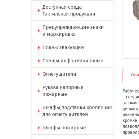
Доступная среда
Тактильная продукция
Предупреждающие знаки
и маркировка
Планы эвакуации
Стенды информационные
Огнетушители
Опи
Рукава напорные
Рабочее
пожарные
– соеди
алюмини
Шкафы,подставки,крепления
диаметр
для огнетушителей
рукавны
кромке 
позволя
Шкафы пожарные
проволо