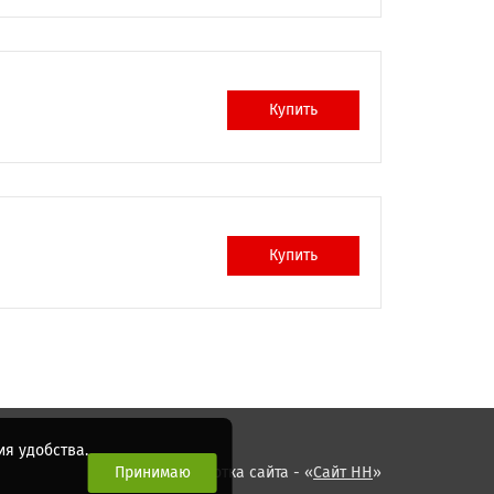
Купить
Купить
я удобства.
Принимаю
Разработка сайта - «
Сайт НН
»