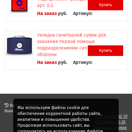
Купить
арт. 0.2.
На заказ
руб.
Артикул:
Укладка санитарной сумки для
оказания первой помощи
подразделениями сил гражданской
Купить
обороны
На заказ
руб.
Артикул:
Время работы: с 9:00 до 17:30
Мы используем файлы cookie для
Выходной: Суббота-Воскресенье
обеспечения корректной работы сайта,
+7 (831) 436-62-57
аналитики и повышения удобства.
+7 920 062-85-35
Продолжая использовать сайт, вы
Заказать звонок
соглашаетесь на использование файлов